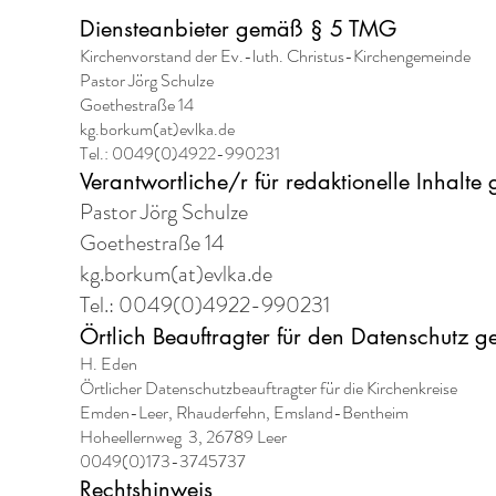
Diensteanbieter gemäß § 5 TMG
Kirchenvorstand der Ev.-luth. Christus-Kirchengemeinde
Pastor Jörg Schulze
Goethestraße 14
kg.borkum(at)evlka.de
Tel.: 0049(0)4922-990231
Verantwortliche/r für redaktionelle Inhalt
Pastor Jörg Schulze
Goethestraße 14
kg.borkum(at)evlka.de
Tel.: 0049(0)4922-990231
Örtlich Beauftragter für den Datenschutz
H. Eden
Örtlicher Datenschutzbeauftragter für die Kirchenkreise
Emden-Leer, Rhauderfehn, Emsland-Bentheim
Hoheellernweg 3, 26789 Leer
0049(0)173-3745737
Rechtshinweis