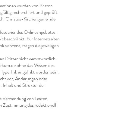
rmationen wurden von Pastor
fältig recherchiert und geprüft.
luth. Christus-Kirchengemeinde
 Besucher des Onlineangebotes.
it beschränkt. Für Internetseiten
nk verweist, tragen die jeweiligen
en Dritter nicht verantwortlich.
orkum.de
ohne das Wissen des
 Hyperlink angelinkt worden sein.
echt vor, Änderungen oder
 Inhalt und Struktur der
die Verwendung von Texten,
hen Zustimmung des redaktionell